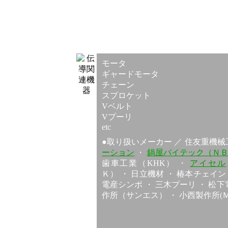
モータ
ギャードモータ
チェーン
スプロケット
Vベルト
Vプーリ
etc
●取り扱いメーカー ／ 住友重機械工
ーション
・
鍋屋バイテック（Ｎ
歯車工業（KHK） ・
アイセル
Ｋ） ・ 日立機材 ・ 椿本チェイン
電産シンポ ・ 三木プーリ ・ 松下
作所（サンエス） ・ 小西製作所(Ｍ